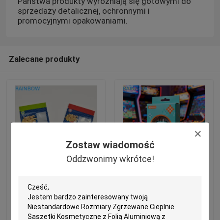
Państwa produkty wyróżniają się gotowymi do
sprzedaży detalicznej, ochronnymi i
promocyjnymi opakowaniami.
Zalecane produkty
Zostaw wiadomość
Oddzwonimy wkrótce!
Digitalnie wydrukowane
Kwalifikacyjna ilość
opakowania worek z
Pudełko papierowe
przekąską z
grubości 350 g z
zamknięciem zamkiem i
wykończeniem
stand up pojemnik o
ciepłopuszczeniem do