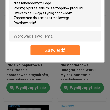
Wyślij zapytanie
Wyślij zapytanie
dostosowanym
opakowań kabli USB
rozmiarze
Zatwierdź
Pudełko papierowe z
Niestandardowe
możliwością
Holograficzne Worki
dostosowania wymiarów,
Mylar z ponownie
z wykończeniem hot
zamykającym się
stamping i grubością
zamkiem - Bezwonne od
Wyślij zapytanie
Wyślij zapytanie
350g do opakowań
zapachu, materiały do
premium
żywności i
dostosowywalny projekt
opakowań przekąsek