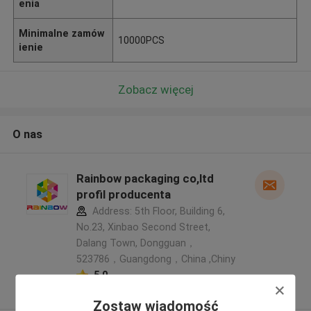
enia
Minimalne zamów
10000PCS
ienie
Zobacz więcej
O nas
Rainbow packaging co,ltd
profil producenta
Address: 5th Floor, Building 6,
No.23, Xinbao Second Street,
Dalang Town, Dongguan，
523786，Guangdong，China ,Chiny
5.0
zweryfikowane Dostawca
Zostaw wiadomość