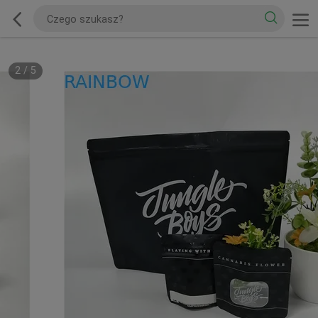
2
/
5