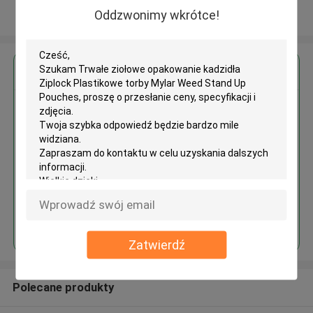
Oddzwonimy wkrótce!
Zobacz więcej
Uzyskaj najlepszą cenę za
Trwałe ziołowe opakowanie
kadzidła Ziplock Plastikowe
torby Mylar Weed Stand Up
Pouches
Kontyntynuj
Zatwierdź
Polecane produkty