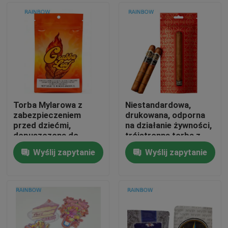
Torba Mylarowa z
Niestandardowa,
zabezpieczeniem
drukowana, odporna
przed dziećmi,
na działanie żywności,
dopuszczona do
trójstronna torba z
kontaktu z żywnością,
zamkniętą skrzynią
Wyślij zapytanie
Wyślij zapytanie
zapobiegająca
Do domu
przenikaniu zapachów,
na tytoń i opakowania
kadzideł ziołowych
Produkty
O nas