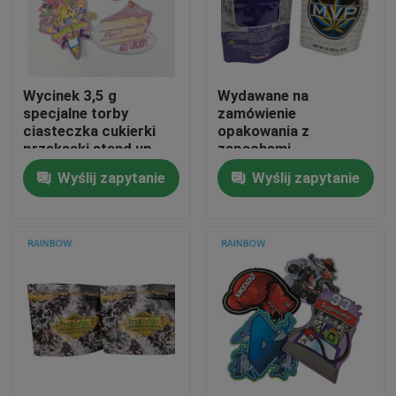
Skontaktuj się z nami
Wycinek 3,5 g
Wydawane na
Nowości
specjalne torby
zamówienie
ciasteczka cukierki
opakowania z
przekąski stand up
zapachami
Sprawy
Zipper torba
organicznymi do
Wyślij zapytanie
Wyślij zapytanie
wysyłki do Shenzhen /
Hongkong
Poproś o wycenę
Plastikowe woreczki, opakowania
Opakowanie z przekąskami
Opakowanie wylewki