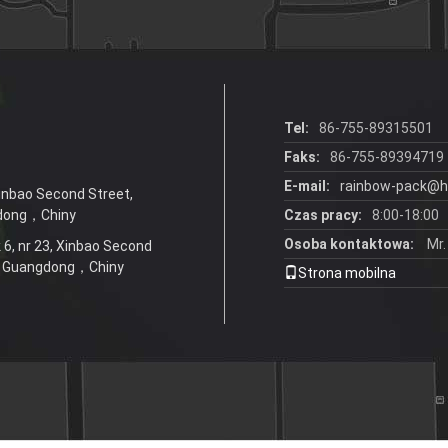
zamknięty
rozmiarze
zamknięty
zamknięty
zamknięty
zamknięty
zamknięty
Tel:
86-755-89315501
zamknięty
zamknięty
Faks:
86-755-89394719
zamknięty
E-mail:
rainbow-pack@h
Xinbao Second Street,
zamknięty
zamknięty
dong，Chiny
Czas pracy:
8:00-18:00
zamknięty
Osoba kontaktowa:
Mr.
 6, nr 23, Xinbao Second
zamknięty
6，Guangdong，Chiny
Strona mobilna
zamknięty
zamknięty
zamknięty
zamknięty
zamknięty
zamknięty
zamknięty
zamknięty
zamknięty