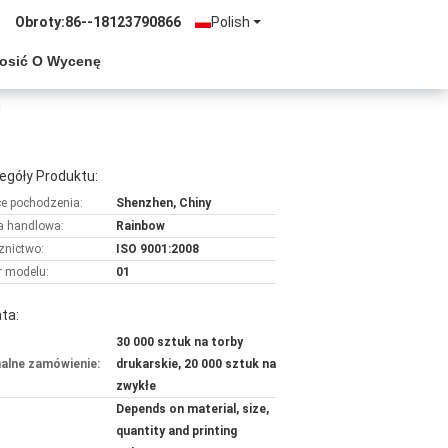
Obroty:
86--18123790866
Polish
osić O Wycenę
i
egóły Produktu:
ce pochodzenia:
Shenzhen, Chiny
 handlowa:
Rainbow
znictwo:
ISO 9001:2008
 modelu:
01
ta:
30 000 sztuk na torby
alne zamówienie:
drukarskie, 20 000 sztuk na
zwykłe
Depends on material, size,
quantity and printing