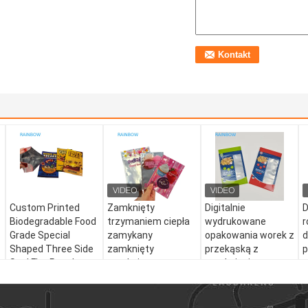
Custom Printed
Zamknięty
Digitalnie
Biodegradable Food
trzymaniem ciepła
wydrukowane
r
Grade Special
zamykany
opakowania worek z
d
Shaped Three Side
zamknięty
przekąską z
p
Seal Flat Pouch
zamknięty
zamknięciem
p
Holographic Mylar
zamknięty
zamkiem i stand up
m
Bag
zamknięty
pojemnik o
zamknięty
dostosowanym