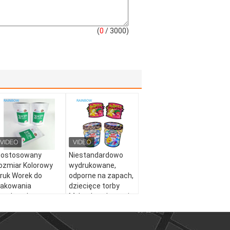
(
0
/ 3000)
Dostosowany
Niestandardowo
ozmiar Kolorowy
wydrukowane,
ruk Worek do
odporne na zapach,
akowania
dziecięce torby
rzekąsek z
Mylar do pakowania
ateriałem
przekąsek i
MOPP/VMPET/PE
żywności