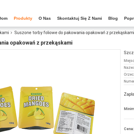
Dom
Produkty
O Nas
Skontaktuj Się Z Nami
Blog
Popr
skami
Suszone torby foliowe do pakowania opakowań z przekąskam
ania opakowań z przekąskami
Szcz
Miejs
Nazwa
Orzec
Numer
Zapła
Minim
Cena: