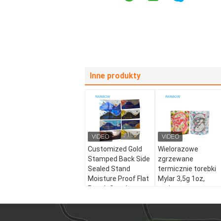
Inne produkty
Customized Gold
Wielorazowe
Stamped Back Side
zgrzewane
Sealed Stand
termicznie torebki
Moisture Proof Flat
Mylar 3,5g 1oz,
Pouch Snack
stojące,
Energy Bar Nut
aluminiowe,
Chocolate
odporne na
Packaging LDPE
zapachy, do