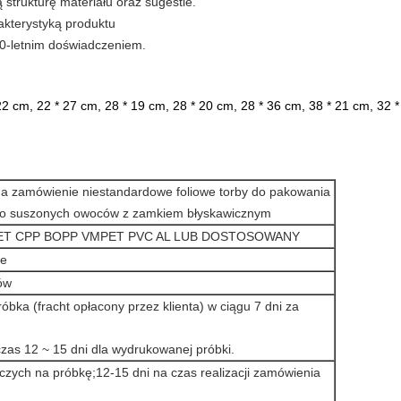
strukturę materiału oraz sugestie.
akterystyką produktu
10-letnim doświadczeniem.
​22 cm, 22 * ​​27 cm, 28 * 19 cm, 28 * 20 cm, 28 * 36 cm, 38 * 21 cm, 32 
 zamówienie niestandardowe foliowe torby do pakowania
do suszonych owoców z zamkiem błyskawicznym
PET CPP BOPP VMPET PVC AL LUB DOSTOSOWANY
ne
ów
óbka (fracht opłacony przez klienta) w ciągu 7 dni za
zas 12 ~ 15 dni dla wydrukowanej próbki.
oczych na próbkę;12-15 dni na czas realizacji zamówienia