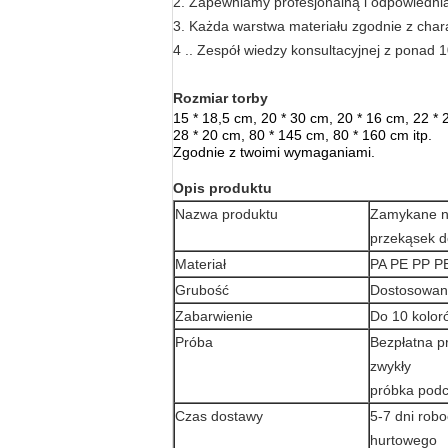
2. Zapewniamy profesjonalną i odpowiednią 
3. Każda warstwa materiału zgodnie z char
4 .. Zespół wiedzy konsultacyjnej z ponad 
Rozmiar torby
15 * 18,5 cm, 20 * 30 cm, 20 * 16 cm, 22 * ​
28 * 20 cm, 80 * 145 cm, 80 * 160 cm itp.
Zgodnie z twoimi wymaganiami.
Opis produktu
Nazwa produktu
Zamykane na
przekąsek 
Materiał
PA PE PP 
Grubość
Dostosowa
Zabarwienie
Do 10 kolor
Próba
Bezpłatna pr
zwykły
próbka podc
Czas dostawy
5-7 dni rob
hurtowego