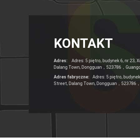
Bags
przechowywania
żywności Cali,
torebki Mylar z
nadrukiem na
zamówienie
KONTAKT
Adres:
Adres: 5 piętro, budynek 6, nr 23, 
Dalang Town, Dongguan，523786，Guang
Adres fabryczne:
Adres: 5 piętro, budynek
Street, Dalang Town, Dongguan，52378