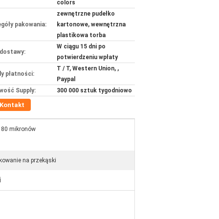
colors
zewnętrzne pudełko
góły pakowania:
kartonowe, wewnętrzna
plastikowa torba
W ciągu 15 dni po
dostawy:
potwierdzeniu wpłaty
T / T, Western Union, ,
y płatności:
Paypal
wość Supply:
300 000 sztuk tygodniowo
Kontakt
180 mikronów
kowanie na przekąski
i