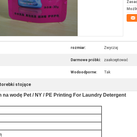
Zasad
Możli
rozmiar:
Zwyczaj
Darmowe próbki:
zaakceptować
Wodoodporne:
Tak
torebki stojące
na wodę Pet / NY / PE Printing For Laundry Detergent
ą