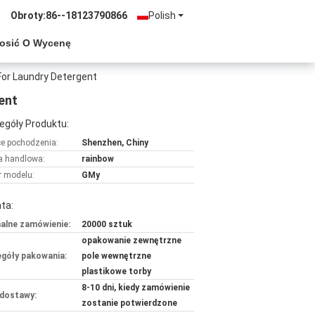
Obroty:
86--18123790866
Polish
osić O Wycenę
For Laundry Detergent
ent
egóły Produktu:
ce pochodzenia:
Shenzhen, Chiny
 handlowa:
rainbow
 modelu:
GMy
ta:
alne zamówienie:
20000 sztuk
opakowanie zewnętrzne
góły pakowania:
pole wewnętrzne
plastikowe torby
8-10 dni, kiedy zamówienie
dostawy:
zostanie potwierdzone