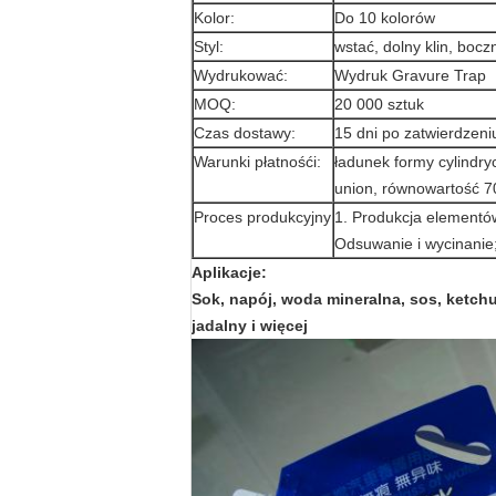
Kolor:
Do 10 kolorów
Styl:
wstać, dolny klin, boczn
Wydrukować:
Wydruk Gravure Trap
MOQ:
20 000 sztuk
Czas dostawy:
15 dni po zatwierdzen
Warunki płatnośći:
ładunek formy cylindr
union, równowartość 
Proces produkcyjny
1. Produkcja elementów
Odsuwanie i wycinanie
Aplikacje:
Sok, napój, woda mineralna, sos, ketchup
jadalny i więcej