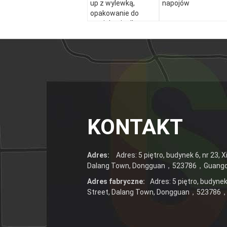
up z wylewką,
napojów
opakowanie do
wyciskania dla
kosmetyków,
napojów, balsamu,
torba z dyszą
KONTAKT
Adres:
Adres: 5 piętro, budynek 6, nr 23, 
Dalang Town, Dongguan，523786，Guang
Adres fabryczne:
Adres: 5 piętro, budynek
Street, Dalang Town, Dongguan，52378