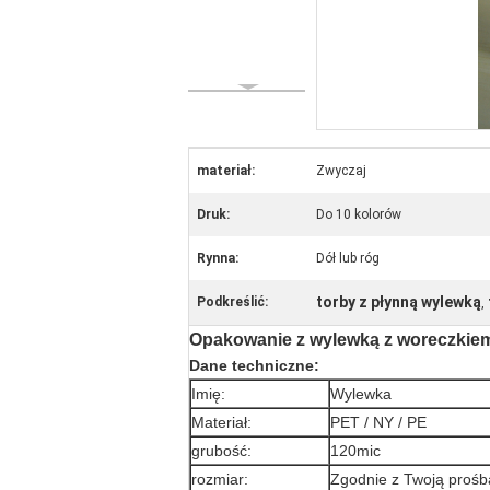
materiał:
Zwyczaj
Druk:
Do 10 kolorów
Rynna:
Dół lub róg
torby z płynną wylewką
Podkreślić:
,
Opakowanie z wylewką z woreczkiem 
Dane techniczne:
Imię:
Wylewka
Materiał:
PET / NY / PE
grubość:
120mic
rozmiar:
Zgodnie z Twoją prośb