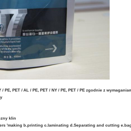
NY / PE, PET / AL / PE, PET / NY / PE, PET / PE zgodnie z wymagani
ły
czny klin
ers 'making b.printing c.laminating d.Separating and cutting e.b