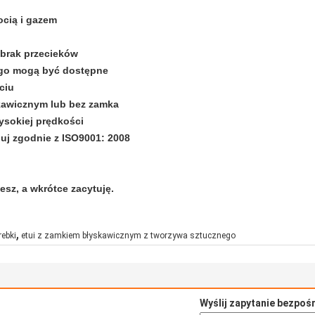
ocią i gazem
 brak przecieków
logo mogą być dostępne
ciu
skawicznym lub bez zamka
ysokiej prędkości
puj zgodnie z ISO9001: 2008
jesz, a wkrótce zacytuję.
,
rebki
etui z zamkiem błyskawicznym z tworzywa sztucznego
Wyślij zapytanie bezpoś