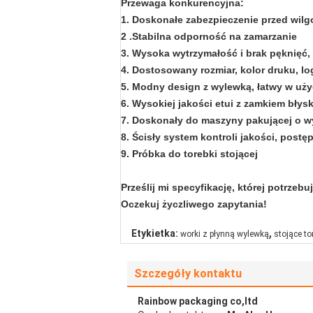
Przewaga konkurencyjna:
1. Doskonałe zabezpieczenie przed wilg
2 .Stabilna odporność na zamarzanie
3. Wysoka wytrzymałość i brak pęknięć,
4. Dostosowany rozmiar, kolor druku, 
5. Modny design z wylewką, łatwy w uży
6. Wysokiej jakości etui z zamkiem bły
7. Doskonały do ​​maszyny pakującej o w
8. Ścisły system kontroli jakości, postę
9. Próbka do torebki stojącej
Prześlij mi specyfikację, której potrzebu
Oczekuj życzliwego zapytania!
,
Etykietka:
worki z płynną wylewką
stojące to
Szczegóły kontaktu
Rainbow packaging co,ltd