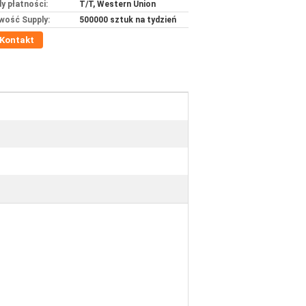
y płatności:
T/T, Western Union
wość Supply:
500000 sztuk na tydzień
Kontakt