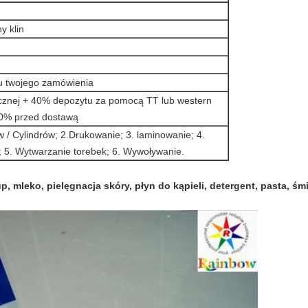
y klin
iu twojego zamówienia
ycznej + 40% depozytu za pomocą TT lub western
70% przed dostawą
 / Cylindrów; 2.Drukowanie; 3. laminowanie; 4.
; 5. Wytwarzanie torebek; 6. Wywoływanie.
, mleko, pielęgnacja skóry, płyn do kąpieli, detergent, pasta, śm