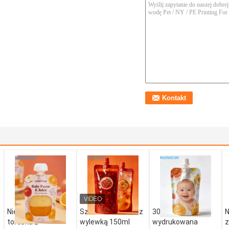
Niestandardowa
Szczelna torebka z
30 ml specjalnie
N
torebka z
wylewką 150ml
wydrukowana
z