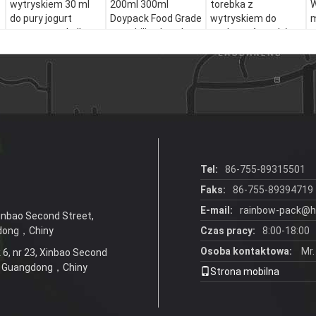
wytryskiem 30 ml
200ml 300ml
torebka z
W
do pury jogurt
Doypack Food Grade
wytryskiem do
m
owocowy sok dla
sos chili galaretka
opakowań z soków
n
niemowląt dla
sok torba na
dla dzieci i puree
o
niemowląt
żywność dla dzieci
p
suplementy
woreczek z
p
żywnościowe
wylewką stojącą
torebka w kształcie
wytrysku
plastikowa
Tel:
86-755-89315501
Faks:
86-755-89394719
E-mail:
rainbow-pack@h
Xinbao Second Street,
dong，Chiny
Czas pracy:
8:00-18:00
Osoba kontaktowa:
Mr.
 6, nr 23, Xinbao Second
6，Guangdong，Chiny
Strona mobilna