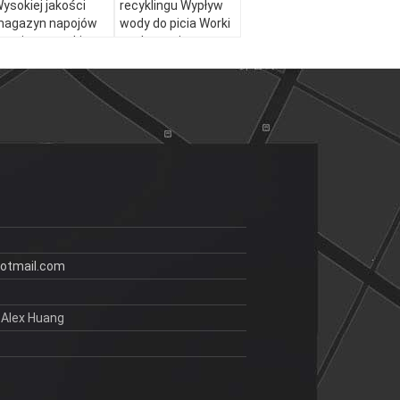
ysokiej jakości
recyklingu Wypływ
agazyn napojów
wody do picia Worki
apoje wytryski
opakowaniowe
pakowania
Plastikowe torebki
lastikowe torebki
płynne
łynne
otmail.com
 Alex Huang