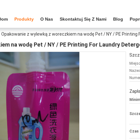
Dom
Produkty
O Nas
Skontaktuj Się Z Nami
Blog
Popr
Opakowanie z wylewką z woreczkiem na wodę Pet / NY / PE Printing 
em na wodę Pet / NY / PE Printing For Laundry Deterg
Szcz
Miejs
Nazwa
Numer
Zapła
Minim
Szcze
Czas 