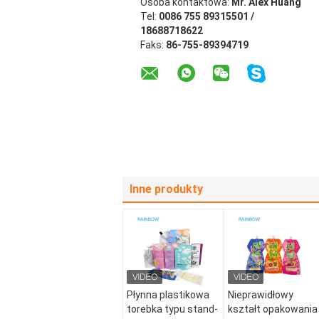
Osoba kontaktowa:
Mr. Alex Huang
Tel:
0086 755 89315501 /
18688718622
Faks:
86-755-89394719
Inne produkty
Płynna plastikowa
Nieprawidłowy
torebka typu stand-
kształt opakowania