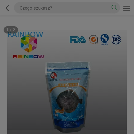
1
/
2