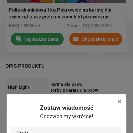
Folia aluminiowa 1kg Pokrowiec na karmę dla
zwierząt z przynętą na zamek błyskawiczny
MOQ：5000 szt
Cena：US$ 0.05-0.35 / PC
Najlepsza cena
Skontaktuj się z
nami
OPIS PRODUKTU
karma dla psów
,
High Light:
torby z karmą dla psów
Cena
US$ 0.05-0.35 / PC
Zostaw wiadomość
Oddzwonimy wkrótce!
Czas dostawy
10-12 dni
Miejsce pochodz
Shenzhen, Chiny (kontynent)