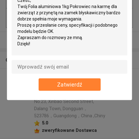
enia
Minimalne zamów
5000 szt
ienie
Zobacz więcej
O nas
Rainbow packaging co,ltd
Zatwierdź
profil producenta
Address: 5th Floor, Building 6,
No.23, Xinbao Second Street,
Dalang Town, Dongguan，
523786，Guangdong，China ,Chiny
5.0
zweryfikowane Dostawca