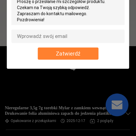
Zatwierdź
Nieregularne 3,5g 7g torebki Mylar z zamkiem wewnątrz
Drukowanie folia aluminiowa zapach do jedzenia plastikowa
torebka
Opakowanie z przekąskami
2025-12-17
2 poglądy