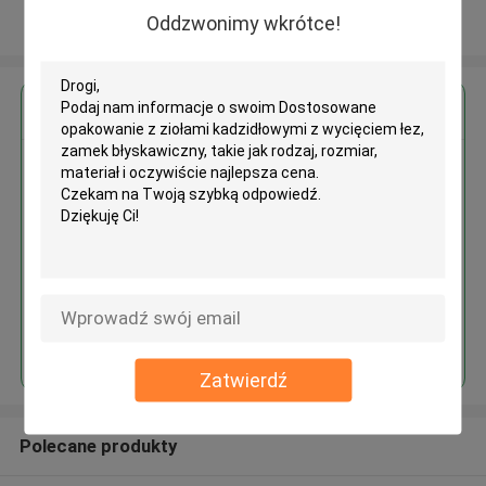
Oddzwonimy wkrótce!
Zobacz więcej
Uzyskaj najlepszą cenę za
Dostosowane opakowanie z
ziołami kadzidłowymi z
wycięciem łez, zamek
błyskawiczny
Kontyntynuj
Zatwierdź
Polecane produkty