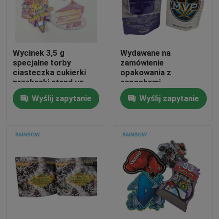
Skontaktuj się z nami
Wycinek 3,5 g
Wydawane na
Nowości
specjalne torby
zamówienie
ciasteczka cukierki
opakowania z
przekąski stand up
zapachami
Sprawy
Zipper torba
organicznymi do
Wyślij zapytanie
Wyślij zapytanie
wysyłki do Shenzhen /
Hongkong
Poproś o wycenę
Plastikowe woreczki, opakowania
Opakowanie z przekąskami
Opakowanie wylewki