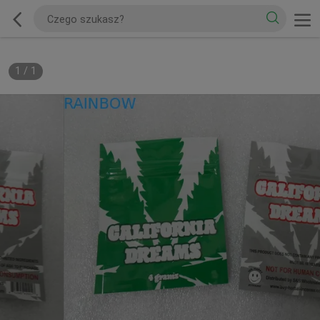
1
/
1