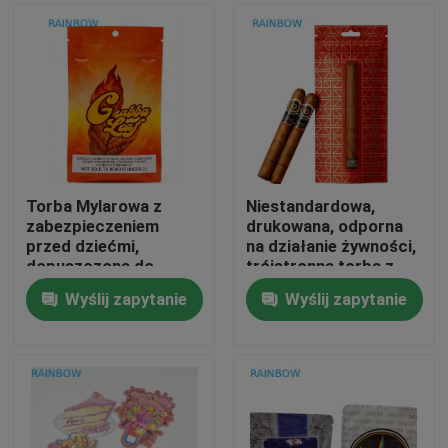
Torba Mylarowa z
Niestandardowa,
zabezpieczeniem
drukowana, odporna
przed dziećmi,
na działanie żywności,
dopuszczona do
trójstronna torba z
kontaktu z żywnością,
zamkniętą skrzynią
Wyślij zapytanie
Wyślij zapytanie
zapobiegająca
Do domu
przenikaniu zapachów,
na tytoń i opakowania
kadzideł ziołowych
Produkty
O nas