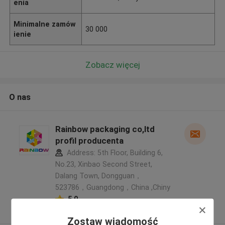
enia
Minimalne zamów
30 000
ienie
Zobacz więcej
O nas
Rainbow packaging co,ltd
profil producenta
Address: 5th Floor, Building 6,
No.23, Xinbao Second Street,
Dalang Town, Dongguan，
523786，Guangdong，China ,Chiny
5.0
zweryfikowane Dostawca
Zostaw wiadomość